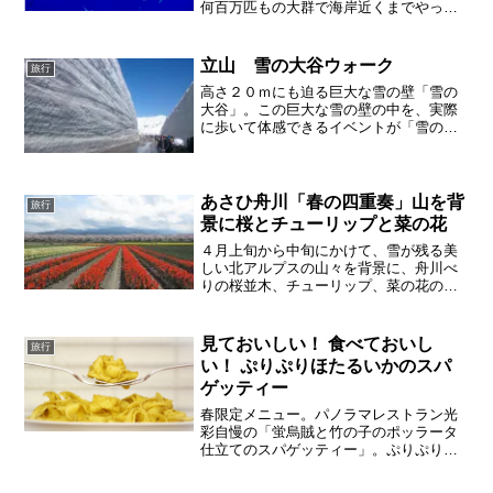
何百万匹もの大群で海岸近くまでやって
くる様子は、まるで宝石のように美しく
多くの人を魅了します。ほたるいかミュ
ージアムでは、ほたるいかの生態を楽し
立山 雪の大谷ウォーク
旅行
く学ぶことができます。
高さ２０ｍにも迫る巨大な雪の壁「雪の
大谷」。この巨大な雪の壁の中を、実際
に歩いて体感できるイベントが「雪の大
谷ウォーク」です。巨大な雪の壁はまさ
に圧巻。雲上に広がる青空と白銀の雪景
色も素晴らしいです。春の立山黒部アル
ペンルートが代表する絶景をぜひお楽し
あさひ舟川「春の四重奏」山を背
旅行
みください。
景に桜とチューリップと菜の花
４月上旬から中旬にかけて、雪が残る美
しい北アルプスの山々を背景に、舟川べ
りの桜並木、チューリップ、菜の花の美
しい四重奏を楽しむことができる場所で
す。
見ておいしい！ 食べておいし
旅行
い！ ぷりぷりほたるいかのスパ
ゲッティー
春限定メニュー。パノラマレストラン光
彩自慢の「蛍烏賊と竹の子のポッラータ
仕立てのスパゲッティー」。ぷりぷりの
ホタルイカがたくさん入っていて、見て
もおいしい！食べてもおいしい！おすす