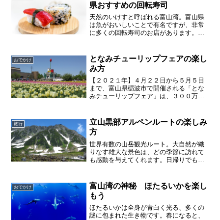
県おすすめの回転寿司
天然のいけすと呼ばれる富山湾。富山県
は魚がおいしいことで有名ですが、非常
に多くの回転寿司のお店があります。そ
んな回転寿司の激戦区富山県。旬・新
鮮・地物にこだわったおすすめ回転寿司
店をご紹介します。
となみチューリップフェアの楽し
おでかけ
み方
【２０２１年】４月２２日から５月５日
まで、富山県砺波市で開催される「とな
みチューリップフェア」は、３００万本
のチューリップが彩る国内最大級の花の
祭典です。ここでは主な見どころをご紹
介しています。
立山黒部アルペンルートの楽しみ
旅行
方
世界有数の山岳観光ルート。大自然が織
りなす雄大な景色は、どの季節に訪れて
も感動を与えてくれます。日帰りでも気
軽に、充分楽しんでいただける場所で
す。画像多数掲載。私が大満喫した立山
黒部アルペンルートをご紹介します。
富山湾の神秘 ほたるいかを楽し
おでかけ
もう
ほたるいかは全身が青白く光る、多くの
謎に包まれた生き物です。春になると、