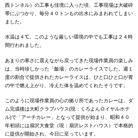
西トンネル）の工事も佳境に入った頃、工事現場は大破砕
帯にぶつかり、毎分４０トンもの出水にみまわれてしまい
ました。
水温は４℃。このような厳しい環境の中でも工事は２４時
間行われました。
あまりの寒さに震えながら戻ってきた現場作業員の楽しみ
は、当時珍しかった「飯場」のカレーライスでした。週１
度の割合で提供されたカレーライスは、ひと口ひと口が胃
の中で燃え上がり、冷えた体を温めてくれたそうです。
このように現場作業員の心の拠り所であったカレーは、ダ
ム完成後は大町クラブハウス(現：くろよんロイヤルホテ
ル)で「アーチカレー」となって提供が始まり、昭和４０
年初頭には扇沢大食堂（現：扇沢レストハウス）で本格的
に提供が開始され、今日に至っています。