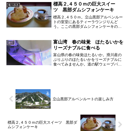
めスパゲッティーです。
標高２,４５０ｍの巨大スイー
食べ歩き
ツ 黒部ダムシフォンケーキ
標高２,４５０ｍ。立山黒部アルペンルー
トの室堂にあるティーラウンジりんど
う。ここの黒部ダムシフォンケーキのイ
ンパクトがすごいです。巨大シフォンケ
ーキから生クリームがあふれだし、キャ
ラメルソースとの相性が抜群！おすすめ
富山湾 春の味覚 ほたるいかを
旅行
スイーツです。
リーズナブルに食べる
富山県の春の味覚ほたるいか。滑川産の
ぷりぷりのほたるいかをリーズナブルに
食べてみませんか。道の駅ウェーブパー
クなめりわにあるパノラマレストラン光
彩のホタルイカづくし「蛍烏賊御膳」
は、刺身・天ぷら・酢の物など、いろい
ろなホタルイカを食べることができるの
でおすすめです。
立山黒部アルペンルートの楽しみ方
標高２,４５０ｍの巨大スイーツ 黒部ダ
ムシフォンケーキ